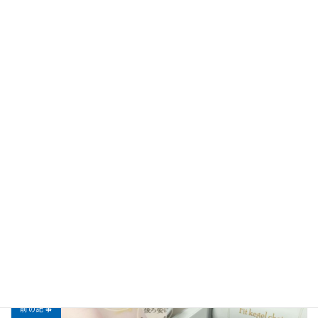
ら緊張を
緩めます。
治療のポイント
対象
: 肩や首の筋肉（僧帽筋、肩甲挙筋など）の硬い
部分（こり）や、関連するツボ（例：肩井、合谷など）を
狙って施術が行われます。
メリット
: 薬に頼らず、身体の自然な回復力を高める
ため、副作用のリスクが少ないとされています。
慢性的な肩こりでお悩みの場合、鍼灸治療は痛みの軽
減と体質改善の両面から効果が期待できます。
お知らせ
カテゴリー
前の記事