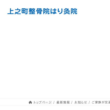
コ
ナ
ン
ビ
テ
ゲ
ン
ー
ツ
シ
へ
ョ
ス
ン
キ
に
ッ
移
プ
動
トップページ
最新情報
お知らせ
ご家族が交