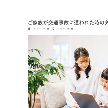
ご家族が交通事故に遭われた時の
最
2025年7月7日
2025年7月7日
終
更
新
日
時
: