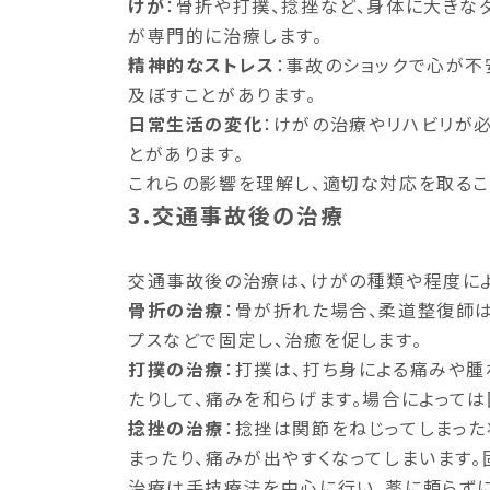
けが
：骨折や打撲、捻挫など、身体に大きな
が専門的に治療します。
精神的なストレス
：事故のショックで心が不
及ぼすことがあります。
日常生活の変化
：けがの治療やリハビリが
とがあります。
これらの影響を理解し、適切な対応を取るこ
3.交通事故後の治療
交通事故後の治療は、けがの種類や程度によ
骨折の治療
：骨が折れた場合、柔道整復師は
プスなどで固定し、治癒を促します。
打撲の治療
：打撲は、打ち身による痛みや腫
たりして、痛みを和らげます。場合によっては
捻挫の治療
：捻挫は関節をねじってしまった
まったり、痛みが出やすくなってしまいます。
治療は手技療法を中心に行い、薬に頼らず